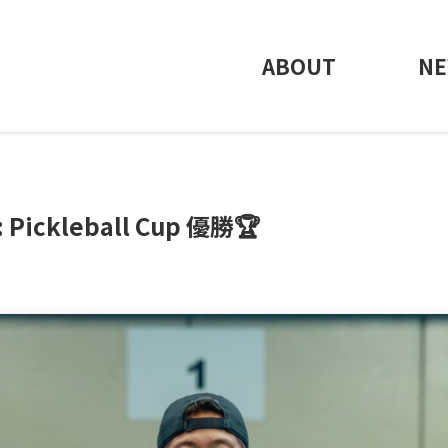
ABOUT
N
: Pickleball Cup 優勝🏆