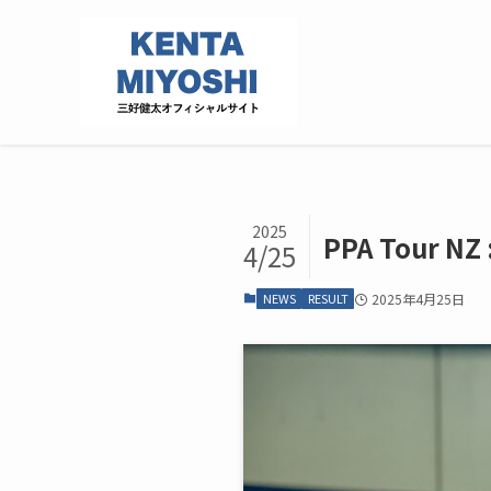
2025
PPA Tour NZ 
4/25
NEWS
RESULT
2025年4月25日